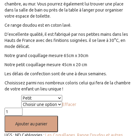
chambre, au mur. Vous pourrez également lui trouver une place
dans la salle de bain ou près de la table à langer pour organiser
votre espace de toilette.
Ce range doudou est en coton lavé.
D’excellente qualité, il est fabriqué par nos petites mains dans les
Hauts de France avec des finitions soignées. il se lave à 30°C, en
mode délicat.
Notre grand coquillage mesure 65cm x 30cm
Notre petit coquillage mesure 45cm x 20 cm
Les délais de confection sont de une à deux semaines.
Choisissez parmi nos nombreux coloris celui qui fera de la chambre
de votre enfant un lieu unique !
Taille
Effacer
Couleur
quantité
de
Range
Ajouter au panier
doudou
Coquillage
UGS :
ND
Catégories :
Les Coquillages
,
Range Doudou et autres