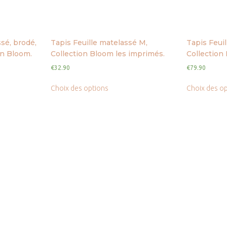
sé, brodé,
Tapis Feuille matelassé M,
Tapis Feuil
on Bloom.
Collection Bloom les imprimés.
Collection
€
32.90
€
79.90
Choix des options
Choix des o