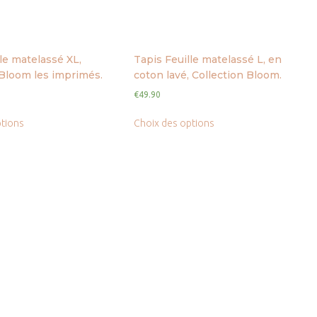
le matelassé XL,
Tapis Feuille matelassé L, en
 Bloom les imprimés.
coton lavé, Collection Bloom.
€
49.90
ptions
Choix des options