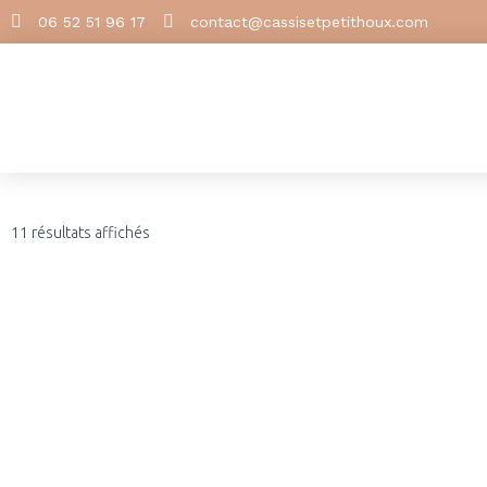
06 52 51 96 17
contact@cassisetpetithoux.com
11 résultats affichés