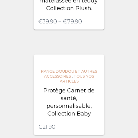
matelassée en teddy,
Collection Plush.
€
39.90
–
€
79.90
RANGE DOUDOU ET AUTRES
ACCESSOIRES
,
TOUS NOS
ARTICLES
Protège Carnet de
santé,
personnalisable,
Collection Baby
€
21.90