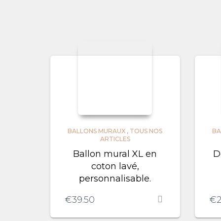
BALLONS MURAUX
,
TOUS NOS
BA
ARTICLES
Ballon mural XL en
D
coton lavé,
personnalisable.
€
39.50
€
2