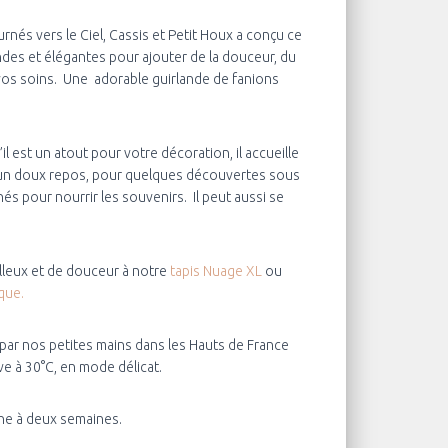
ournés vers le Ciel, Cassis et Petit Houx a conçu ce
ndes et élégantes pour ajouter de la douceur, du
vos soins. Une adorable guirlande de fanions
S’il est un atout pour votre décoration, il accueille
 un doux repos, pour quelques découvertes sous
hés pour nourrir les souvenirs. Il
peut aussi se
lleux et de douceur à notre
tapis Nuage XL
ou
que.
é par nos petites mains dans les Hauts de France
ave à 30°C, en mode délicat.
une à deux semaines.