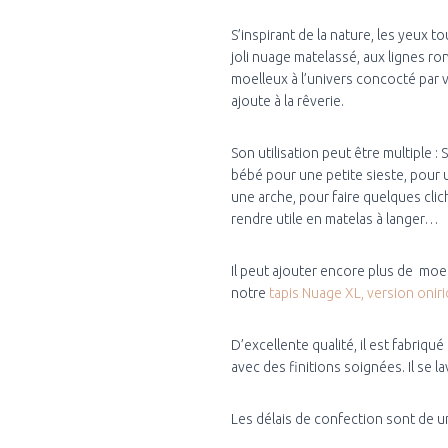
S’inspirant de la nature, les yeux t
joli nuage matelassé, aux lignes ro
moelleux à l’univers concocté par 
ajoute à la rêverie.
Son utilisation peut être multiple : 
bébé pour une petite sieste, pour
une arche, pour faire quelques clic
rendre utile en matelas à langer…
Il peut ajouter encore plus de moe
notre
tapis Nuage XL, version oniri
D’excellente qualité, il est fabriqu
avec des finitions soignées. Il se l
Les délais de confection sont de 