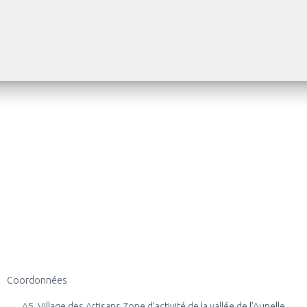
Coordonnées
A5, Village des Artisans Zone d’activité de la vallée de l’Aunelle