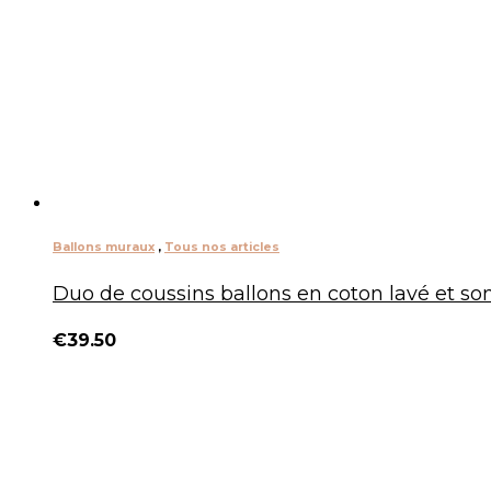
Ballons muraux
,
Tous nos articles
Duo de coussins ballons en coton lavé et son 
€
39.50