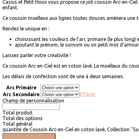
Cassis et Petit Houx vous propose ce joli coussin Arc-en-Ciel. I
enfant.
Ce coussin moelleux aux lignes toutes douces amènera une to
Rendez le unique en :
choisissant les couleurs de l’arc primaire (le plus long) 
ajoutant le prénom, le surnom ou un petit mot d’amou
Laissez parler votre créativité !
Ce coussin Arc-en-Ciel est en coton lavé. Le moelleux du cous
Les délais de confection sont de une à deux semaines.
Arc Primaire
Effacer
Arc Secondaire
Champ de personnalisation
Total produit
Total des options
Total général
quantité de Coussin Arc-en-Ciel en coton lavé, Collection "S