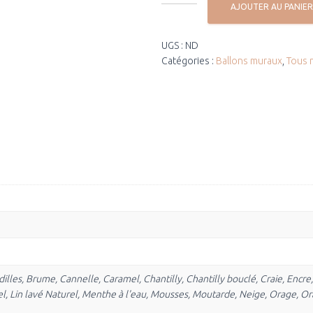
AJOUTER AU PANIER
UGS :
ND
Catégories :
Ballons muraux
,
Tous n
illes, Brume, Cannelle, Caramel, Chantilly, Chantilly bouclé, Craie, Encre
el, Lin lavé Naturel, Menthe à l'eau, Mousses, Moutarde, Neige, Orage, 