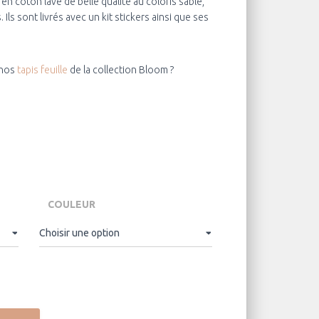
en coton lavé de belle qualité au coloris sable,
 I
ls sont livrés avec un kit stickers ainsi que ses
 nos
tapis feuille
de la collection Bloom ?
COULEUR