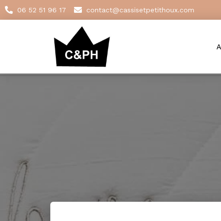
06 52 51 96 17
contact@cassisetpetithoux.com
A