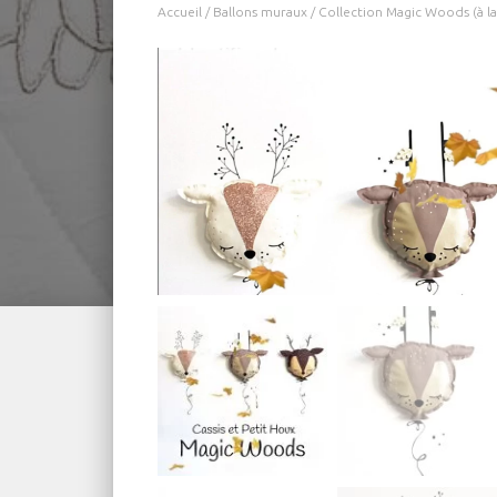
Accueil
/
Ballons muraux
/ Collection Magic Woods (à la