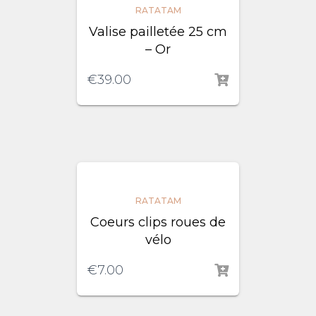
RATATAM
Valise pailletée 25 cm
– Or
€
39.00
RATATAM
Coeurs clips roues de
vélo
€
7.00