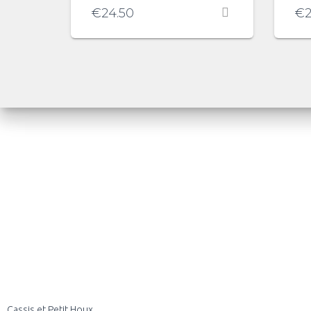
€
24.50
€
2
Cassis et Petit Houx