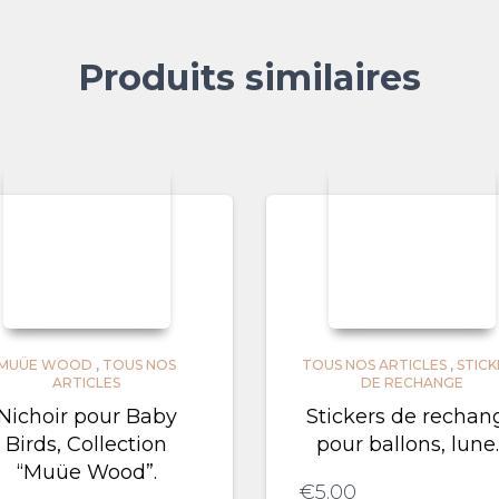
Produits similaires
MUÜE WOOD
,
TOUS NOS
TOUS NOS ARTICLES
,
STICK
ARTICLES
DE RECHANGE
Nichoir pour Baby
Stickers de rechan
Birds, Collection
pour ballons, lune
“Muüe Wood”.
€
5.00