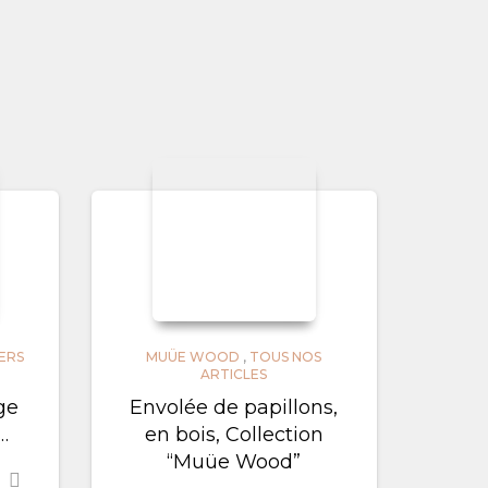
ERS
MUÜE WOOD
,
TOUS NOS
ARTICLES
ge
Envolée de papillons,
…
en bois, Collection
“Muüe Wood”