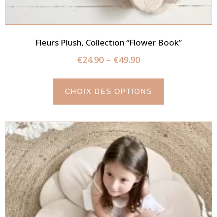
Fleurs Plush, Collection “Flower Book”
€
24.90
–
€
49.90
CHOIX DES OPTIONS